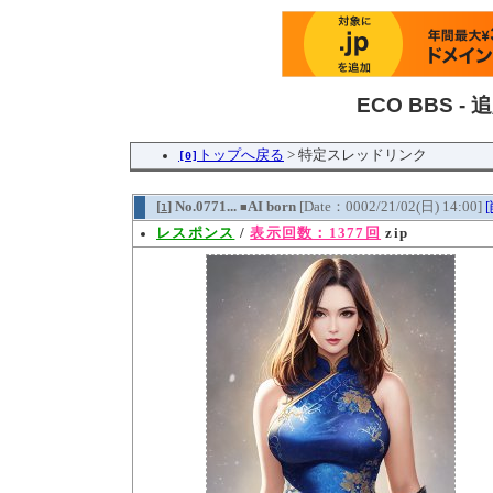
ECO BBS 
トップへ戻る
> 特定スレッドリンク
[0]
[
] No.0771...
AI born
[Date：0002/21/02(日) 14:00]
1
■
レスポンス
/
表示回数：1377回
zip