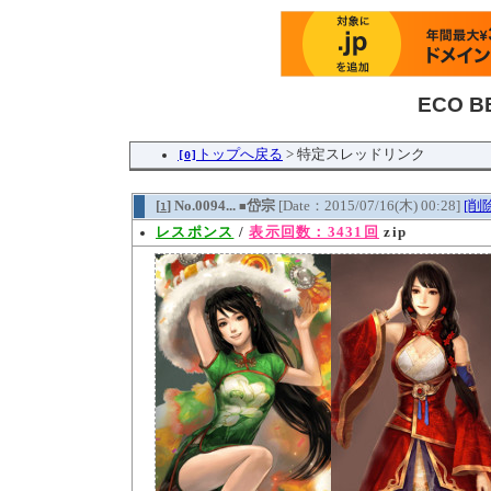
ECO 
トップへ戻る
> 特定スレッドリンク
[0]
[
] No.0094...
岱宗
[Date：2015/07/16(木) 00:28]
[削
1
■
レスポンス
/
表示回数：3431回
zip