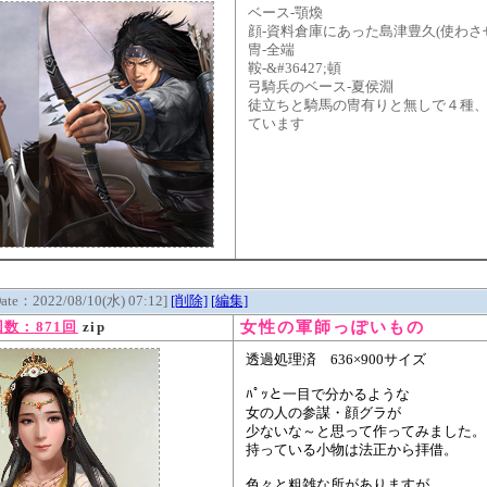
ベース-顎煥
顔-資料倉庫にあった島津豊久(使わさ
冑-全端
鞍-&#36427;頓
弓騎兵のベース-夏侯淵
徒立ちと騎馬の冑有りと無しで４種、
ています
Date：2022/08/10(水) 07:12]
[削除]
[編集]
女性の軍師っぽいもの
数：871回
zip
透過処理済 636×900サイズ
ﾊﾟｯと一目で分かるような
女の人の参謀・顔グラが
少ないな～と思って作ってみました。
持っている小物は法正から拝借。
色々と粗雑な所がありますが