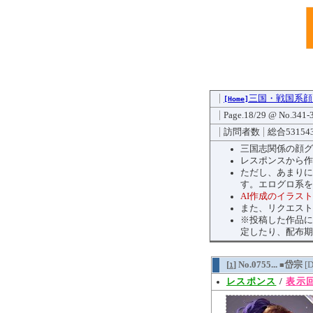
三国・戦国系顔
[Home]
Page.18/29 @ No.341-
訪問者数
総合53154
三国志関係の顔グ
レスポンスから作
ただし、あまりに
す。エログロ系を
AI作成のイラス
また、リクエスト
※投稿した作品に
定したり、配布期
[
] No.0755...
岱宗
[
1
■
レスポンス
/
表示回