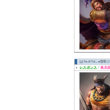
[
] No.0754...
岱宗
[
2
■
レスポンス
/
表示回