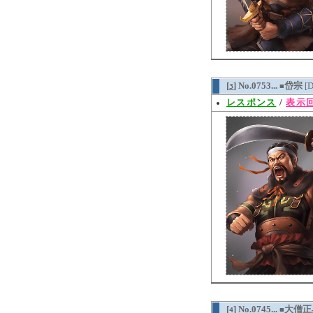
[
] No.0753...
岱宗
[
3
■
レスポンス
/
表示回
[
] No.0745...
大僧正
4
■