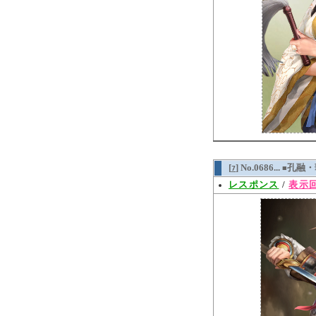
[
] No.0686...
孔融・
7
■
レスポンス
/
表示回