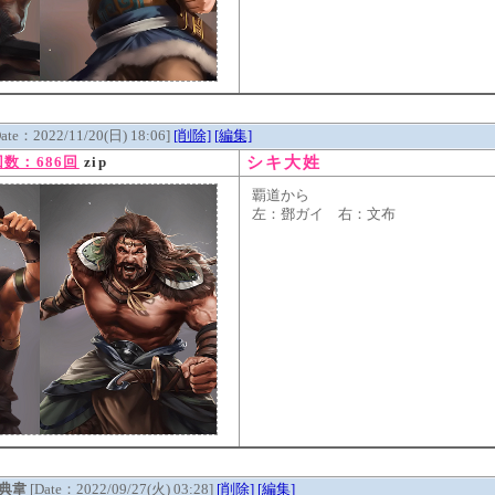
Date：2022/11/20(日) 18:06]
[削除]
[編集]
シキ大姓
数：686回
zip
覇道から
左：鄧ガイ 右：文布
典韋
[Date：2022/09/27(火) 03:28]
[削除]
[編集]