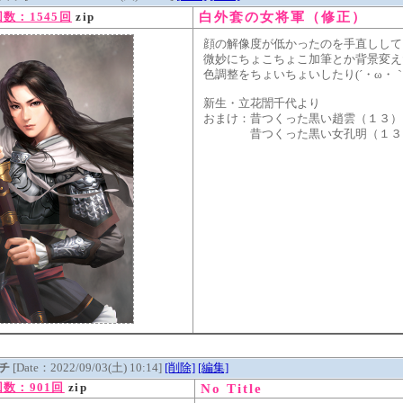
白外套の女将軍（修正）
数：1545回
zip
顔の解像度が低かったのを手直しして
微妙にちょこちょこ加筆とか背景変え
色調整をちょいちょいしたり(´・ω・｀
新生・立花誾千代より
おまけ：昔つくった黒い趙雲（１３）
昔つくった黒い女孔明（１３
イチ
[Date：2022/09/03(土) 10:14]
[削除]
[編集]
No Title
数：901回
zip