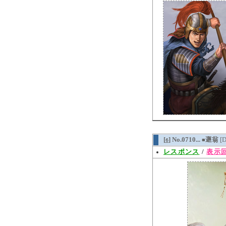
[
] No.0710...
遯翁
[
6
■
レスポンス
/
表示回