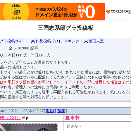
三国志系顔グラ投稿板
グラ投稿サイト
作品投稿
ランキング
管理人室
[P]
[R]
[A]
360
全[578/2000]記事
3人
本日1110人
昨日1163人
ラをアップすることが目的のサイトです。
品への感想もどうぞ。
もサイトの趣向とかけ離れたものがUPされていた場合には、投稿者に断りな
投稿する際はサムネに配慮してください。（直接的なものは削除の対象とな
トはAI系顔グラ投稿板へお願いします。イラストの一部に使用した場合はその
や作者、管理人への連絡には簡易BBSをご利用ください。
ついて、第三者によって勝手に再配布される可能性があります。気になる方
間を設定する等の対応をお願いします。
Date：2022/11/23(水) 23:37]
[削除]
[編集]
董卓勢
数：721回
zip
覇道から