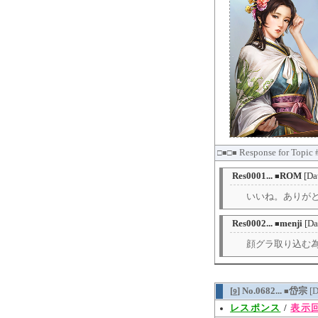
Response for Topic
□■□■
Res0001...
ROM
[Da
■
いいね。ありが
Res0002...
menji
[D
■
顔グラ取り込む
[
] No.0682...
岱宗
[
9
■
レスポンス
/
表示回