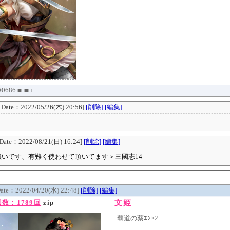
 #0686
■□■□
[Date：2022/05/26(木) 20:56]
[削除]
[編集]
[Date：2022/08/21(日) 16:24]
[削除]
[編集]
いです、有難く使わせて頂いてます＞三國志14
Date：2022/04/20(水) 22:48]
[削除]
[編集]
文姫
数：1789回
zip
覇道の蔡ｴﾝ×2