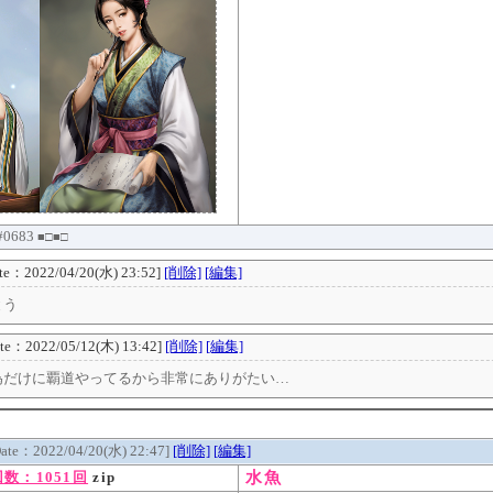
 #0683
■□■□
te：2022/04/20(水) 23:52]
[削除]
[編集]
とう
ate：2022/05/12(木) 13:42]
[削除]
[編集]
為だけに覇道やってるから非常にありがたい…
Date：2022/04/20(水) 22:47]
[削除]
[編集]
水魚
数：1051回
zip