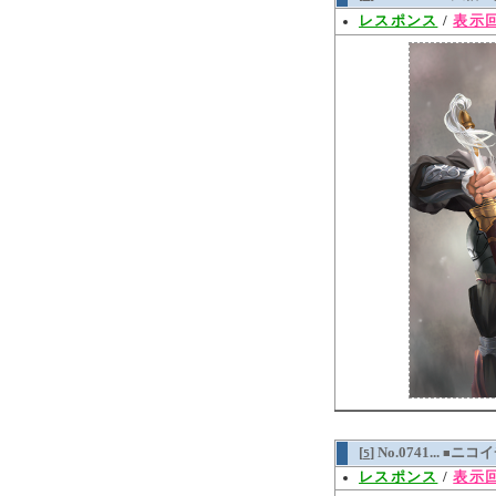
レスポンス
/
表示回
[
] No.0741...
ニコ
5
■
レスポンス
/
表示回