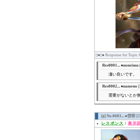
Response for Topic
□■□■
Res0001...
noneimu
■
凄い良いです。
Res0002...
nameno
■
需要がないとか無
[
] No.0683...
岱宗
[
8
■
レスポンス
/
表示回