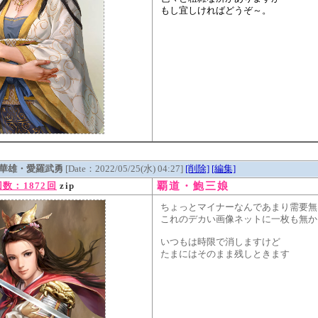
もし宜しければどうぞ～。
華雄・愛羅武勇
[Date：2022/05/25(水) 04:27]
[削除]
[編集]
覇道・鮑三娘
数：1872回
zip
ちょっとマイナーなんであまり需要無
これのデカい画像ネットに一枚も無か
いつもは時限で消しますけど
たまにはそのまま残しときます