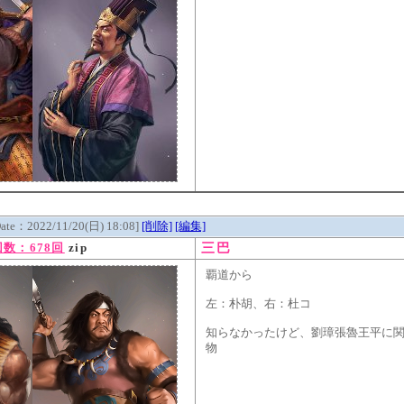
Date：2022/11/20(日) 18:08]
[削除]
[編集]
三巴
数：678回
zip
覇道から
左：朴胡、右：杜コ
知らなかったけど、劉璋張魯王平に
物