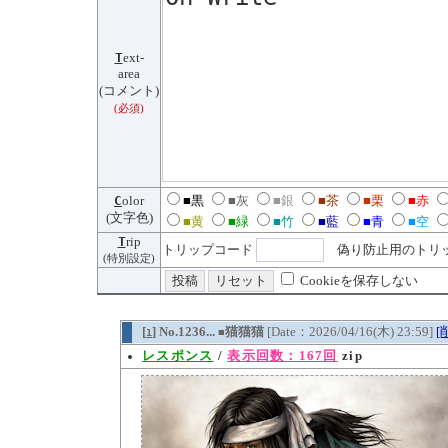
T
ext-
area
(コメント)
(必須)
C
olor
■黒
■灰
■銀
■茶
■栗
■赤
(文字色)
■黄
■緑
■竹
■藍
■青
■空
T
rip
トリップコード
偽り防止用のトリッ
(特別設定)
Cookieを保存しない
[
] No.1236...
猫猫猫
[Date：2026/04/16(木) 23:59]
[
1
■
レスポンス
/
表示回数：167回
zip