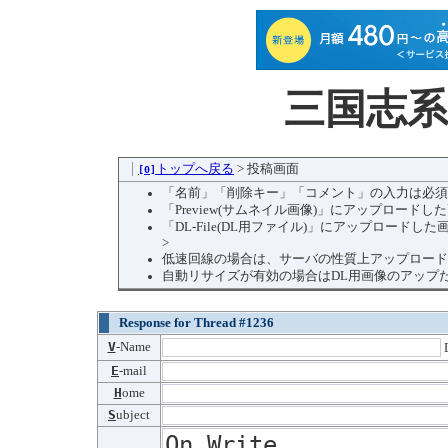
三国志
トップへ戻る
> 投稿画面
[0]
「名前」「削除キー」「コメント」の入力は必須
「Preview(サムネイル画像)」にアップロード
「DL-File(DL用ファイル)」にアップロー
>
低速回線の場合は、サーバの性質上アップロード
自動リサイズが有効の場合はDL用画像のアップ
Response for Thread #1236
V
-Name
D
E
-mail
H
ome
S
ubject