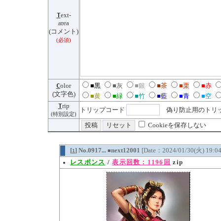
T
ext-
area
(コメント)
(必須)
C
olor
■黒
■灰
■銀
■茶
■栗
■赤
(文字色)
■黄
■緑
■竹
■藍
■青
■空
T
rip
トリップコード
偽り防止用のトリッ
(特別設定)
Cookieを保存しない
[
] No.0917...
next12001
[Date：2024/01/30(火) 19:0
1
■
レスポンス
/
表示回数：1196回
zip