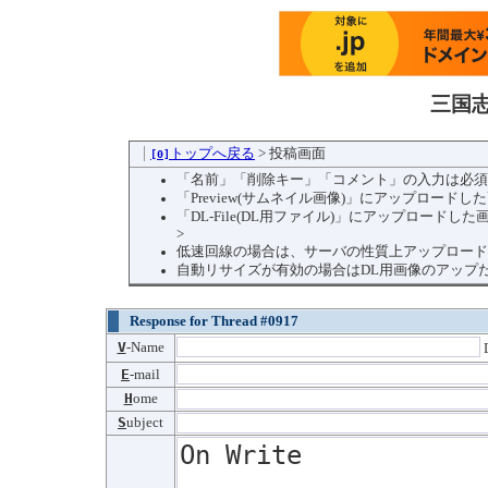
三国
トップへ戻る
> 投稿画面
[0]
「名前」「削除キー」「コメント」の入力は必須
「Preview(サムネイル画像)」にアップロード
「DL-File(DL用ファイル)」にアップロー
>
低速回線の場合は、サーバの性質上アップロード
自動リサイズが有効の場合はDL用画像のアップ
Response for Thread #0917
V
-Name
D
E
-mail
H
ome
S
ubject