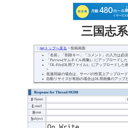
三国志
トップへ戻る
> 投稿画面
[0]
「名前」「削除キー」「コメント」の入力は必須
「Preview(サムネイル画像)」にアップロード
「DL-File(DL用ファイル)」にアップロー
>
低速回線の場合は、サーバの性質上アップロード
自動リサイズが有効の場合はDL用画像のアップ
Response for Thread #0280
V
-Name
D
E
-mail
H
ome
S
ubject