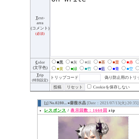
T
ext-
area
(コメント)
(必須)
C
olor
■黒
■灰
■銀
■茶
■栗
■赤
(文字色)
■黄
■緑
■竹
■藍
■青
■空
T
rip
トリップコード
偽り防止用のトリッ
(特別設定)
Cookieを保存しない
[
] No.0280...
薔薇水晶
[Date：2021/07/13(火) 20:35
1
■
レスポンス
/
表示回数：1660回
zip