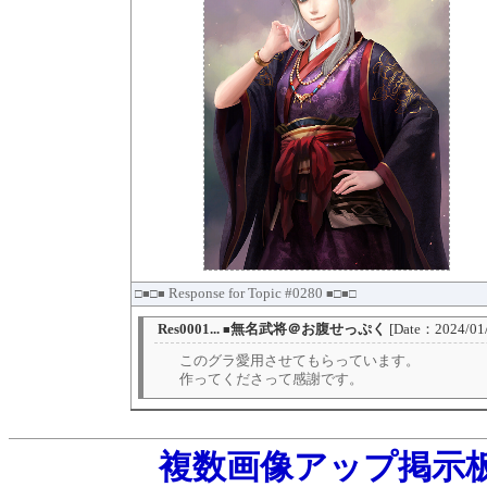
Response for Topic #0280
□■□■
■□■□
Res0001...
無名武将＠お腹せっぷく
[Date：2024/01
■
このグラ愛用させてもらっています。
作ってくださって感謝です。
複数画像アップ掲示板 E