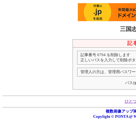
三国
記
記事番号 0794 を削除します
正しいパスを入力して削除ボタ
管理人の方は、管理用パスワー
パス
[
ひと
複数画像アップ掲示板
Copylight © PONTA 